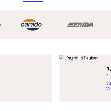
R
Se
Vi
Vi