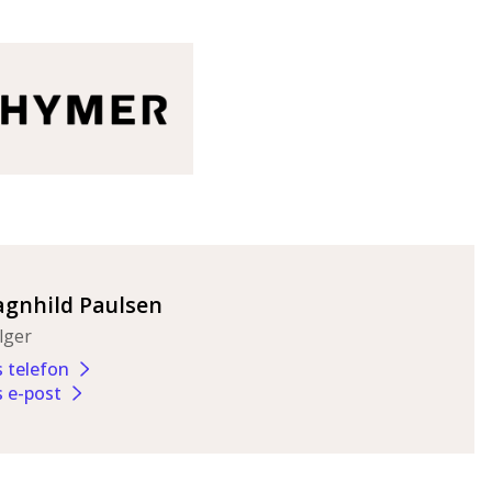
agnhild Paulsen
lger
s telefon
s e-post