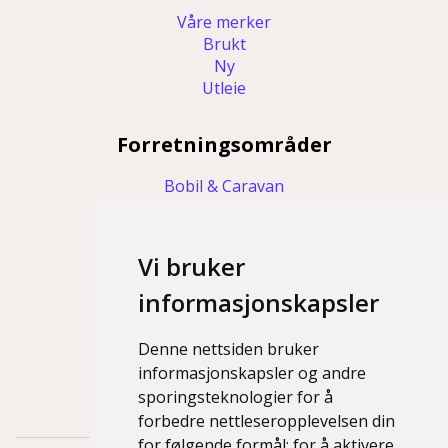
Våre merker
Brukt
Ny
Utleie
Forretningsområder
Bobil & Caravan
Oljeservice
LPG/Propan
Dekkservice/Verksted
Vi bruker
informasjonskapsler
Support
Denne nettsiden bruker
Kontakt
Om oss
informasjonskapsler og andre
Personvernerklæring
sporingsteknologier for å
forbedre nettleseropplevelsen din
for følgende formål:
for å aktivere