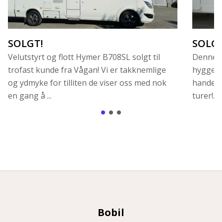
SOLGT!
SOLGT
Velutstyrt og flott Hymer B708SL solgt til
Denne fl
trofast kunde fra Vågan! Vi er takknemlige
hyggelig
og ydmyke for tilliten de viser oss med nok
handele
en gang å ...
turer!...
Bobil